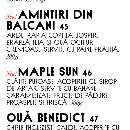
AMINTIRI DIN
New!
BALCANI
45
ARDEI KAPIA COPT LA JOSPER,
BRÂNZĂ FETA ȘI OUĂ OCHIURI
CREMOASE, SERVITE CU PÂINE PRĂJITĂ.
300gr
MAPLE SUN
46
New!
CLĂTITE PUFOASE, ACOPERITE CU SIROP
DE ARȚAR, SERVITE CU BANANE
CARAMELIZATE, FRUCTE DE PĂDURE
300gr
PROASPETE SI FRIȘCĂ.
OUĂ BENEDICT
47
CHIFLE ENGLEZEȘTI CALDE, ACOPERITE CU