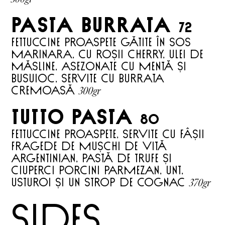
PASTA burrata
72
Fettuccine proaspete gătite în sos
marinara, cu roșii cherry, ulei de
măsline, asezonate cu mentă și
busuioc, servite cu burrata
300gr
cremoasă
tutto pasta
80
FETTUCCINE PROASPETE, SERVITE CU FÂȘII
FRAGEDE DE MUȘCHI DE VITĂ
ARGENTINIAN, PASTĂ DE TRUFE ȘI
CIUPERCI PORCINI PARMEZAN, UNT,
370gr
USTUROI ȘI UN STROP DE COGNAC
sides