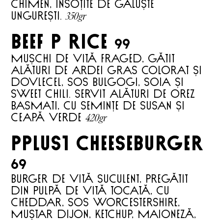
chimen, însoțite de găluște
350gr
ungurești.
BEEF P RICE
99
Mușchi de vită fraged, gătit
alături de ardei gras colorat și
dovlecel, sos bulgogi, soia și
sweet chili. Servit alături de orez
basmati, cu semințe de susan și
420gr
ceapă verde
PPLUS1
cheeseburger
69
Burger de vită suculent, pregătit
din pulpă de vită tocată, cu
cheddar, sos Worcestershire,
muștar Dijon, ketchup, maioneză,