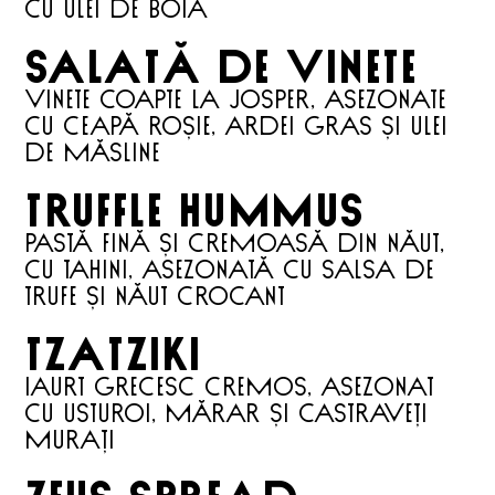
cu ulei de boia
SALATĂ DE VINETE
Vinete coapte la Josper, asezonate
cu ceapă roșie, ardei gras și ulei
de măsline
TRUFFLE HUMMUS
Pastă fină și cremoasă din năut,
cu tahini, asezonată cu salsa de
trufe și năut crocant
TZATZIKI
Iaurt grecesc cremos, asezonat
cu usturoi, mărar și castraveți
murați