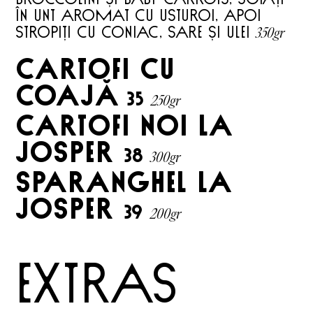
în unt aromat cu usturoi, apoi
350gr
stropiți cu coniac, sare și ulei
cartofi cu
coajă
35
250gr
cARTOFI NOI LA
JOSPER
38
300gr
SPARANGHEL LA
JOSPER
39
200gr
extras