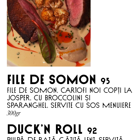
file de somon
95
File de somon, cartofi noi copți la
Josper, cu broccolini și
sparanghel, servite cu sos menuiere
300gr
DUCK’N ROLL
92