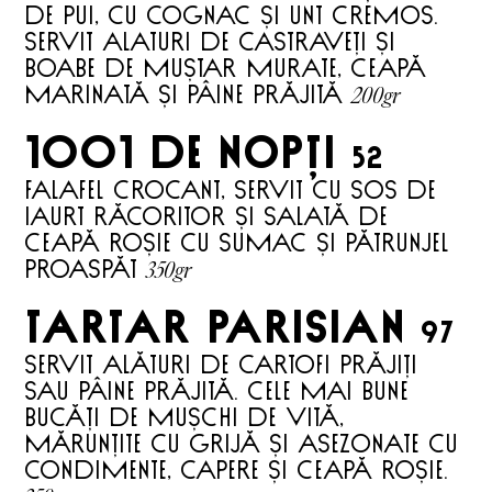
de pui, cu cognac și unt cremos.
Servit alaturi de castraveți și
boabe de muștar murate, ceapă
200gr
marinată și pâine prăjită
1001 DE NOPțI
52
Falafel crocant, servit cu sos de
iaurt răcoritor și salată de
ceapă roșie cu sumac și pătrunjel
350gr
proaspăt
TARTAR PARISIAN
97
Servit alături de cartofi prăjiți
sau pâine prăjită.
Cele mai bune
bucăți de mușchi de vită,
mărunțite cu grijă și asezonate cu
condimente, capere și ceapă roșie.