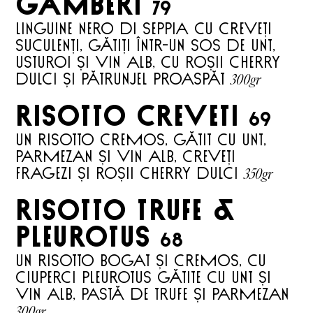
GAMBERI
79
LINGUINE NERO DI SEPPIA CU CREVEȚI
SUCULENȚI, GĂTIȚI ÎNTR-UN SOS DE UNT,
USTUROI ȘI VIN ALB, CU ROȘII CHERRY
300gr
DULCI ȘI PĂTRUNJEL PROASPĂT
RISOTTO CREVETI
69
UN RISOTTO CREMOS, GĂTIT CU UNT,
PARMEZAN ȘI VIN ALB, CREVEȚI
350gr
FRAGEZI ȘI ROȘII CHERRY DULCI
risotto TRUFE &
PLEUROTUS
68
UN RISOTTO BOGAT ȘI CREMOS, CU
CIUPERCI PLEUROTUS GĂTITE CU UNT ȘI
VIN ALB, PASTĂ DE TRUFE ȘI PARMEZAN
300gr