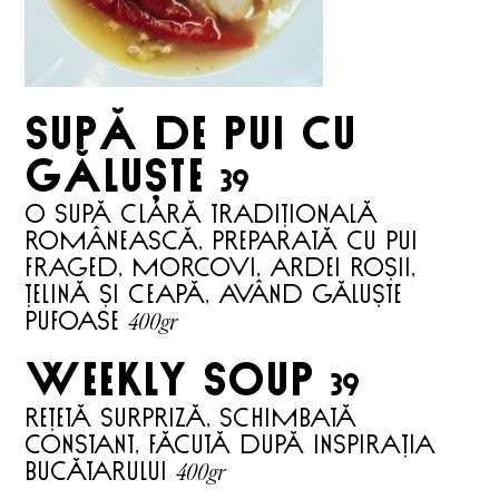
SUPĂ DE PUI CU
GĂLUȘTE
39
O supă clară tradițională
românească, preparată cu pui
fraged, morcovi, ardei roșii,
țelină și ceapă, având găluște
400gr
pufoase
weekly soup
39
rețetă surpriză, schimbată
constant, făcută după inspirația
400gr
bucătarului