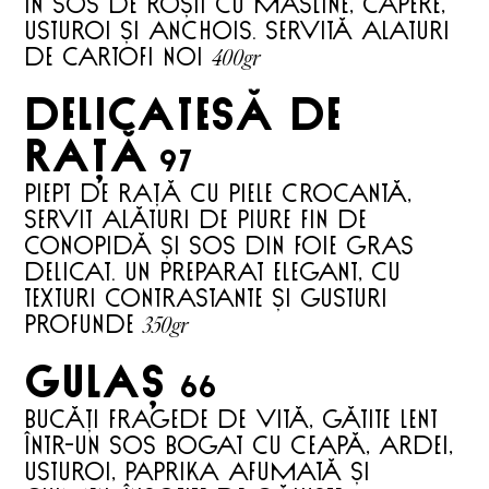
în sos de roșii cu măsline, capere,
usturoi și anchois. Servită alaturi
400gr
de cartofi noi
DELICATESĂ DE
RAȚĂ
97
Piept de rață cu piele crocantă,
servit alături de piure fin de
conopidă și sos din foie gras
delicat. Un preparat elegant, cu
texturi contrastante și gusturi
350gr
profunde
GULAȘ
66
Bucăți fragede de vită, gătite lent
într-un sos bogat cu ceapă, ardei,
usturoi, paprika afumată și