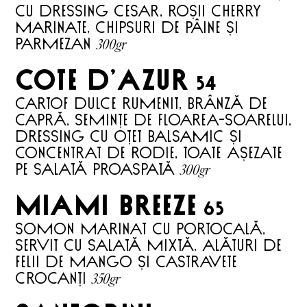
cu dressing Cesar, roșii cherry
marinate, chipsuri de pâine și
300gr
parmezan
Cote d’Azur
54
Cartof dulce rumenit, brânză de
capră, semințe de floarea-soarelui,
dressing cu oțet balsamic și
concentrat de rodie, toate așezate
300gr
pe salată proaspată
MIAMI BREEZE
65
Somon marinat cu portocală,
servit cu salată mixtă, alături de
felii de mango și castravete
350gr
crocanți