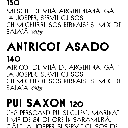
150
Muschi de vită argentiniană, gătit
la Josper, servit cu sos
chimichurri, sos bernaise și mix de
340gr
salată
antricot asado
140
Atricot de vită de Argentina, gătit
la Josper, servit cu sos
chimichurri, sos bernaise si mix de
450gr
salată
Pui saxon
120
(1-2 persoane) Pui suculent, marinat
timp de 24 de ore în saramură,
gătit la Josper și servit cu sos de