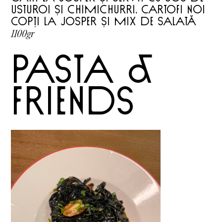
usturoi și chimichurri, cartofi noi
copți la Josper și mix de salată
1100gr
pasta &
friends