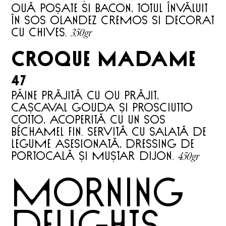
OUĂ POȘATE SI BACON, TOTUL ÎNVĂLUIT
ÎN SOS OLANDEZ CREMOS SI DECORAT
350gr
CU CHIVES.
croque madame
47
PÂINE PRĂJITĂ CU OU PRĂJIT,
CAȘCAVAL GOUDA ȘI PROSCIUTTO
COTTO, ACOPERITĂ CU UN SOS
BÉCHAMEL FIN. SERVITĂ CU SALATĂ DE
LEGUME ASESIONATĂ, DRESSING DE
450gr
PORTOCALĂ ȘI MUȘTAR DIJON.
morning