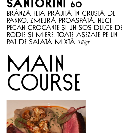
santorini
60
Brânză feta PRĂJITĂ în crustă de
panko, zmeură proaspătă, nuci
pecan crocante și un sos dulce de
rodie și miere, toate așezate pe un
330gr
pat de salată mixtă
main
course