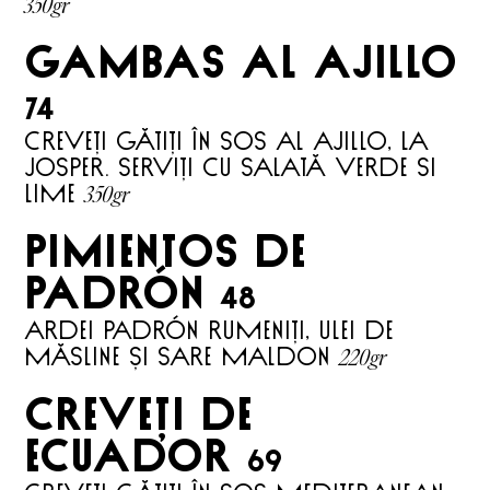
350gr
GAMBAS AL AJILLO
74
Creveți gătiți în sos al ajillo, la
Josper. Serviți cu salată verde si
350gr
lime
pimientos de
Padrón
48
Ardei Padrón RUMENIȚI, ulei de
220gr
măsline și sare Maldon
CREVEȚI DE
ECUADOR
69