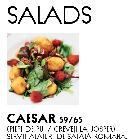
salads
Caesar
59/65
(Piept de pui / creveți la Josper)
servit alaturi de salată romană,