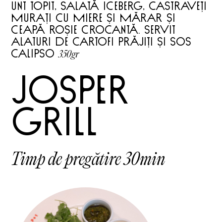
unt topit, salată iceberg, castraveți
murați cu miere și mărar și
ceapă roșie crocantă. Servit
alaturi de cartofi prăjiți și sos
350gr
calipso
JOSPER
grill
Timp de pregătire 30min