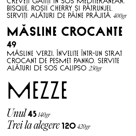
Creveți gătiți în sos mediteranean,
bisque, roșii cherry și pătrunjel.
400gr
Serviți alături de pâine prăjită
măsline crocante
49
Măsline verzi, învelite într-un strat
crocant de pesmet panko. Servite
250gr
alături de sos calipso
mezze
Unul
45
140gr
Trei la alegere
120
420gr