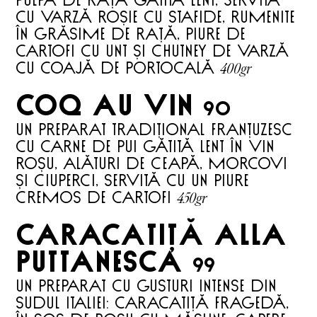
Pulpă de rață gătită lent, servită
cu varză roșie cu stafide, rumenite
în grăsime de rață, piure de
cartofi cu unt și chutney de varză
400gr
cu coajă de portocală
COQ AU VIN
90
Un preparat tradițional franțuzesc
cu carne de pui gătită lent în vin
roșu, alături de ceapă, morcovi
și ciuperci, servită cu un piure
450gr
cremos de cartofi
CARACATIȚĂ ALLA
PUTTANESCA
99
Un preparat cu gusturi intense din
sudul Italiei: caracatiță fragedă,