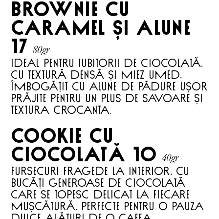
brownie cu
caramel și alune
17
80gr
IDEAL PENTRU IUBITORII DE CIOCOLATĂ,
CU TEXTURĂ DENSĂ ȘI MIEZ UMED,
ÎMBOGĂȚIT CU ALUNE DE PĂDURE UȘOR
PRĂJITE PENTRU UN PLUS DE SAVOARE ȘI
TEXTURA CROCANTA.
cookie cu
ciocolată
10
40gr
FURSECURI FRAGEDE LA INTERIOR, CU
BUCĂȚI GENEROASE DE CIOCOLATĂ
CARE SE TOPESC DELICAT LA FIECARE
MUȘCĂTURĂ, PERFECTE PENTRU O PAUZA
DULCE ALĂTURI DE O CAFEA.