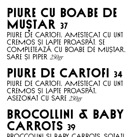
piure cu boabe de
muștar
37
Piure de cartofi, amestecat cu unt
cremos și lapte proaspăt. Se
completează cu boabe de muștar,
250gr
sare și piper
piure de cartofi
34
Piure de cartofi, amestecat cu unt
cremos și lapte proaspăt,
250gr
asezonat cu sare
brocollini & baby
carrots
39
Broccolini și baby carrots, sotați