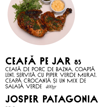
CEAFĂ PE JAR
85
Ceafă de porc de Bazna, coaptă
lent, servită cu piper verde murat,
ceapă crocantă și un mix de
400gr
salată verde
josper patagonia