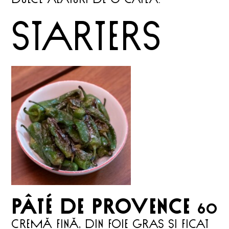
starterS
PÂTÉ DE PROVENCE
60
Cremă fină, din foie gras și ficat