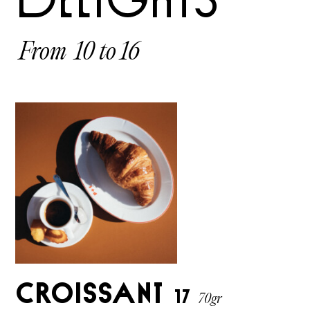
delights
From 10 to 16
Croissant
17
70gr