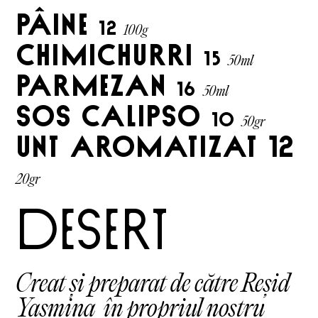
pâine
12
100g
chimichurri
15
50ml
parmezan
16
50ml
sos calipso
10
50gr
unt aromatizat
12
20gr
DESERT
Creat și preparat de către Reșid
Yasmina în propriul nostru