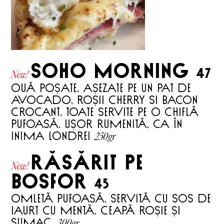
SOHO MORNING
47
New!
OUĂ POȘATE, AȘEZATE PE UN PAT DE
AVOCADO, ROȘII CHERRY SI BACON
CROCANT, TOATE SERVITE PE O CHIFLĂ
PUFOASĂ, UȘOR RUMENITĂ, CA ÎN
250gr
INIMA LONDREI
RĂSĂRIT PE
New!
BOSFOR
45
Omletă pufoasă, servită cu sos de
iaurt cu mentă, ceapă roșie și
300gr
sumac.